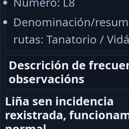
Número: L8
Denominación/resu
rutas: Tanatorio / Vid
Descrición de frecue
observacións
Liña sen incidencia
rexistrada, funciona
normal.